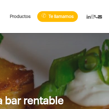
linkedin
instagra
phone
email
Productos
Te llamamos
 bar rentable