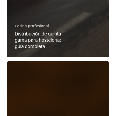
Cocina profesional
Distribución de quinta
gama para hostelería:
guía completa
Quinta
gama
en
restauración
organizada