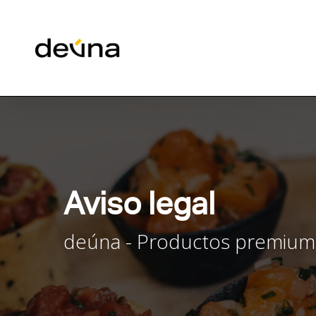
Skip
to
main
content
Aviso legal
deúna - Productos premium