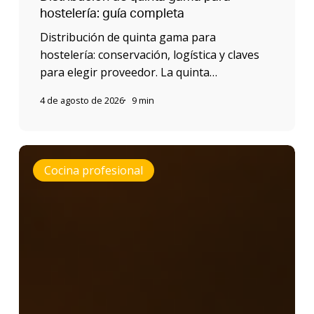
hostelería: guía completa
Distribución de quinta gama para
hostelería: conservación, logística y claves
para elegir proveedor. La quinta…
4 de agosto de 2026
9 min
Quinta
Cocina profesional
gama
en
restauración
organizada