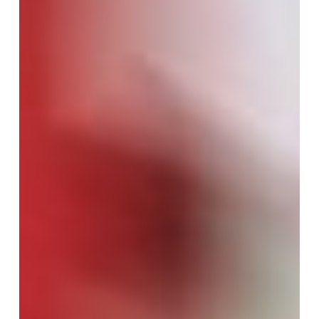
hostelería:
guía
completa