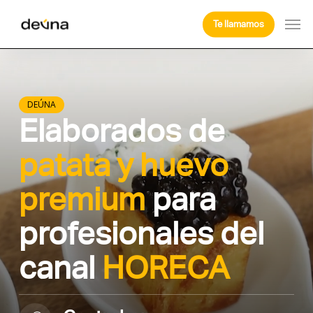
Skip
Men
Te llamamos
to
main
content
DEÚNA
Elaborados de
patata y huevo
premium
para
profesionales del
canal
HORECA