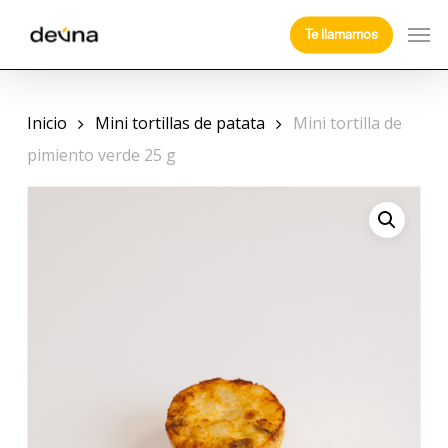
Skip
Men
Te llamamos
to
main
content
Inicio
Mini tortillas de patata
Mini tortilla de
pimiento verde 25 g