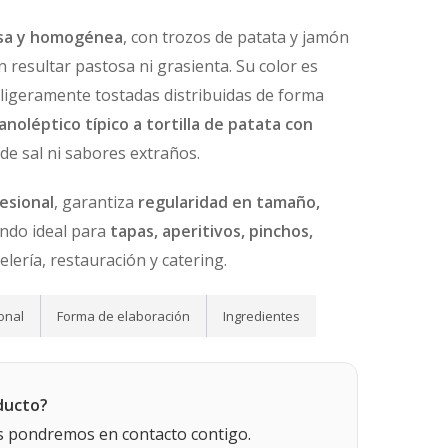
osa y homogénea
, con trozos de patata y jamón
in resultar pastosa ni grasienta. Su color es
 ligeramente tostadas distribuidas de forma
ganoléptico típico a tortilla de patata con
 de sal ni sabores extraños.
esional
, garantiza
regularidad en tamaño,
endo ideal para
tapas, aperitivos, pinchos,
lería, restauración y catering.
onal
Forma de elaboración
Ingredientes
ducto?
s pondremos en contacto contigo.