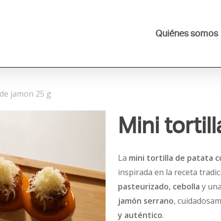
Quiénes somos
a de jamon 25 g
Mini torti
La
mini tortilla de patata 
inspirada en la receta trad
pasteurizado, cebolla
y una
jamón serrano
, cuidadosam
y auténtico
.