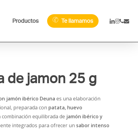
linkedin
instagra
phone
email
Productos
Te llamamos
lla de jamon 25 g
con jamón ibérico Deuna
es una elaboración
icional, preparada con
patata, huevo
 combinación equilibrada de
jamón ibérico y
ente integrados para ofrecer un
sabor intenso