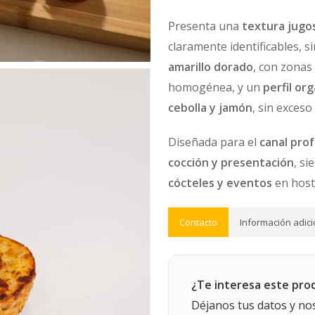
Presenta una
textura jug
claramente identificables, s
amarillo dorado
, con zonas
homogénea, y un
perfil or
cebolla y jamón
, sin exceso
Diseñada para el
canal prof
cocción y presentación
, si
cócteles y eventos
en hoste
Contacto
Información adici
¿Te interesa este pro
Déjanos tus datos y no