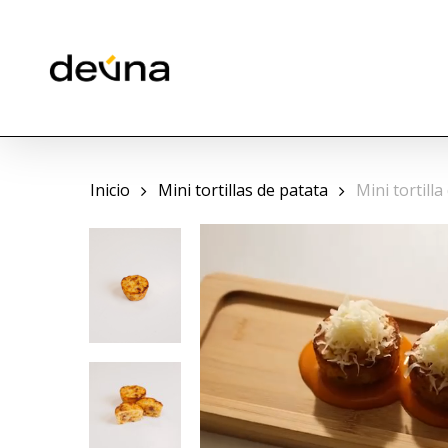
Skip
to
main
content
Inicio
Mini tortillas de patata
Mini tortill